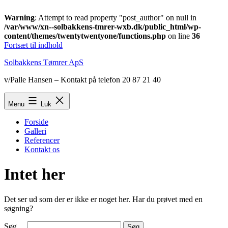
Warning
: Attempt to read property "post_author" on null in
/var/www/xn--solbakkens-tmrer-wxb.dk/public_html/wp-
content/themes/twentytwentyone/functions.php
on line
36
Fortsæt til indhold
Solbakkens Tømrer ApS
v/Palle Hansen – Kontakt på telefon 20 87 21 40
Menu
Luk
Forside
Galleri
Referencer
Kontakt os
Intet her
Det ser ud som der er ikke er noget her. Har du prøvet med en
søgning?
Søg…