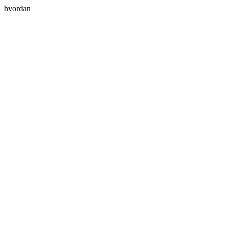
hvordan